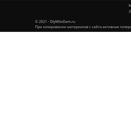
М
Л
© 2021 - DlyMilixDam.ru
При копировании материалов с сайта активная гиперс