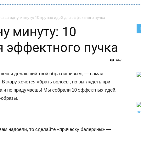
а за одну минуту: 10 крутых идей для эффектного пучка
у минуту: 10
я эффектного пучка
447
шею и делающий твой образ игривым, — самая
. В жару хочется убрать волосы, но выглядеть при
чка и не придумаешь! Мы собрали 10 эффектных идей,
-образы.
 вам надоели, то сделайте «прическу балерины» —