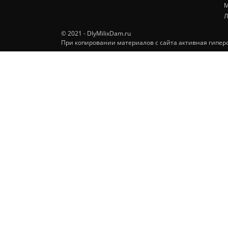
М
Л
© 2021 - DlyMilixDam.ru
При копировании материалов с сайта активная гиперс