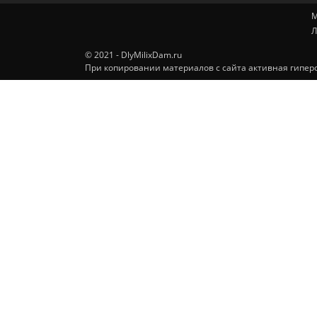
М
Л
© 2021 - DlyMilixDam.ru
При копировании материалов с сайта активная гиперс