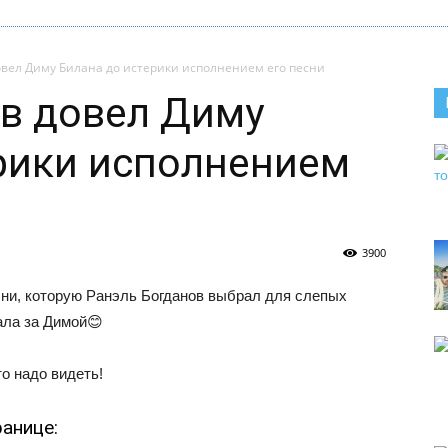
овел Диму Билана до истерики исполнением его песни
в довел Диму
рики исполнением
3900
сни, которую Ранэль Богданов выбрал для слепых
ала за Димой😊
о надо видеть!
анице: