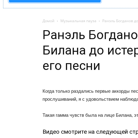
Домой
Музыкальная пауза
Ранэль Богданов д
Ранэль Богдано
Билана до исте
его песни
Когда только раздались первые аккорды пе
прослушиваний, я с удовольствием наблюд
Такая гамма чувств была на лице Билана, эт
Видео смотрите на следующей стр