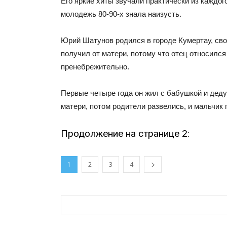
Его яркие хиты звучали практически из каждого
молодежь 80-90-х знала наизусть.
Юрий Шатунов родился в городе Кумертау, св
получил от матери, потому что отец относился
пренебрежительно.
Первые четыре года он жил с бабушкой и дед
матери, потом родители развелись, и мальчик 
Продолжение на странице 2:
1
2
3
4