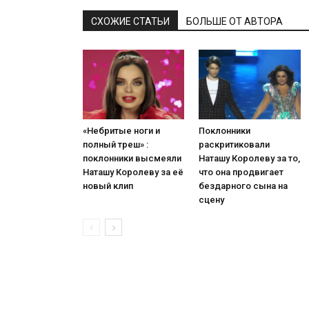
СХОЖИЕ СТАТЬИ
БОЛЬШЕ ОТ АВТОРА
«Небритые ноги и
Поклонники
полный треш» :
раскритиковали
поклонники высмеяли
Наташу Королеву за то,
Наташу Королеву за её
что она продвигает
новый клип
бездарного сына на
сцену