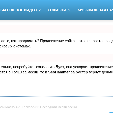
ЕЧАТЕЛЬНОЕ ВИДЕО
О ЖИЗНИ
МУЗЫКАЛЬНАЯ ПА
знаете, как продвигать? Продвижение сайта – это не просто про
исковых системах.
ятельно, попробуйте технологию
Буст
, она ускоряет продвижение
ется в Топ10 за месяц, то в
SeoHammer
за бустер
вернут деньги
уозы Москвы. А. Тарковский Последний месяц осени