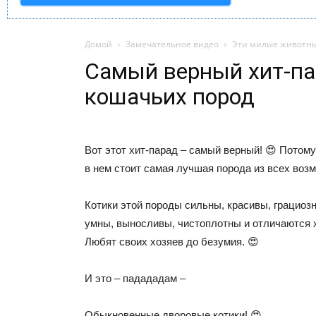
Домой
Замечательное видео
Эти милые животн
Самый верный хит-п
кошачьих пород
Вот этот хит-парад – самый верный! 😍 Потому
в нем стоит самая лучшая порода из всех воз
Котики этой породы сильны, красивы, грациоз
умны, выносливы, чистоплотны и отличаются 
Любят своих хозяев до безумия. 😍
И это – падададам –
Обыкновенные дворовые котики! 😍