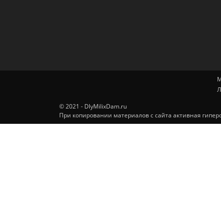
М
Л
© 2021 - DlyMilixDam.ru
При копировании материалов с сайта активная гиперс