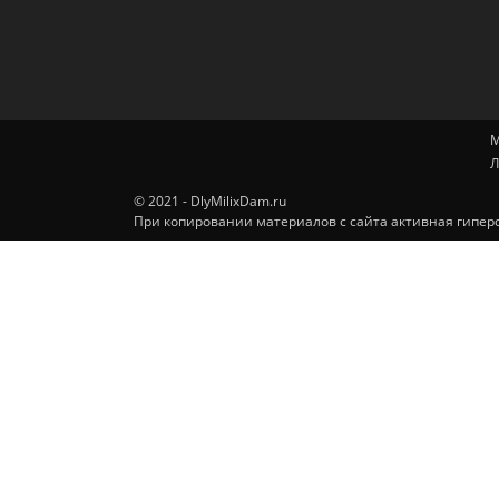
М
Л
© 2021 - DlyMilixDam.ru
При копировании материалов с сайта активная гиперс