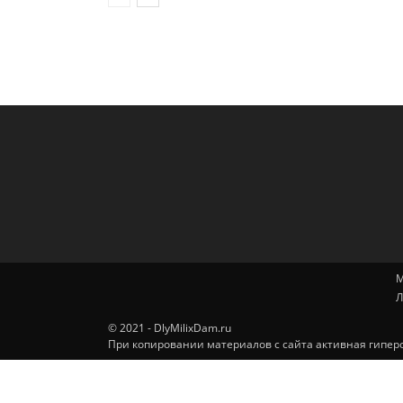
М
Л
© 2021 - DlyMilixDam.ru
При копировании материалов с сайта активная гиперс