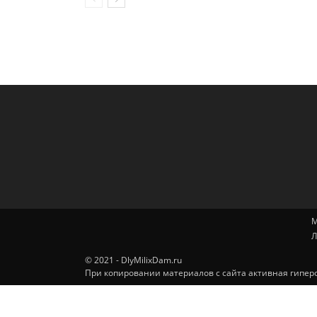
М
Л
© 2021 - DlyMilixDam.ru
При копировании материалов с сайта активная гиперс