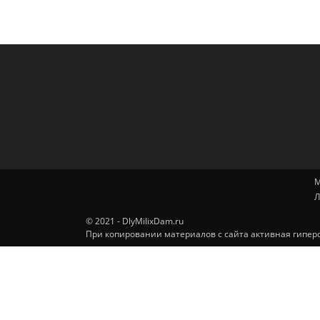
М
Л
© 2021 - DlyMilixDam.ru
При копировании материалов с сайта активная гиперс