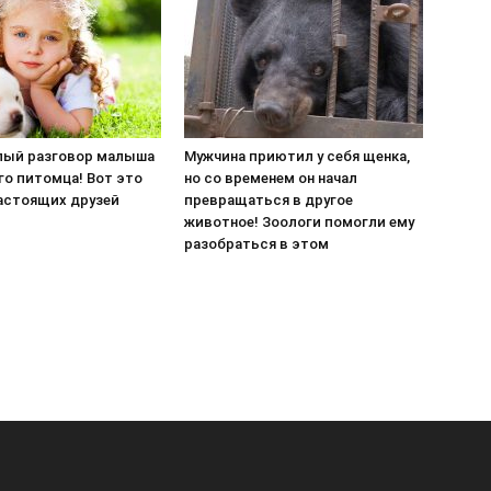
ый разговор малыша
Мужчина приютил у себя щенка,
го питомца! Вот это
но со временем он начал
астоящих друзей
превращаться в другое
животное! Зоологи помогли ему
разобраться в этом