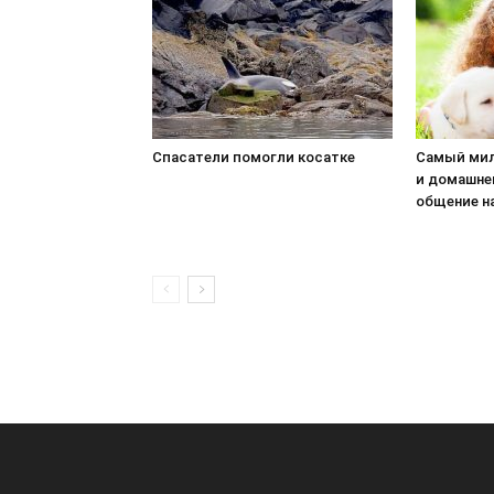
Спасатели помогли косатке
Самый мил
и домашне
общение н