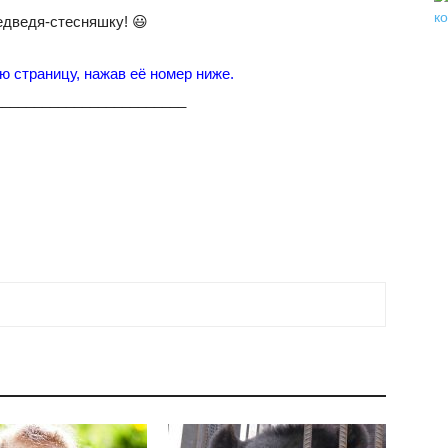
едведя-стесняшку! 😃
ю страницу, нажав её номер ниже.
________________________