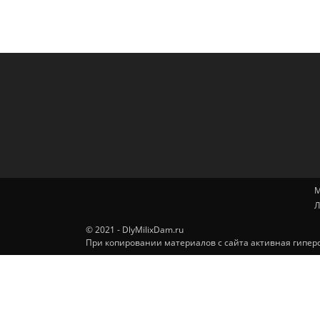
М
Л
© 2021 - DlyMilixDam.ru
При копировании материалов с сайта активная гиперс