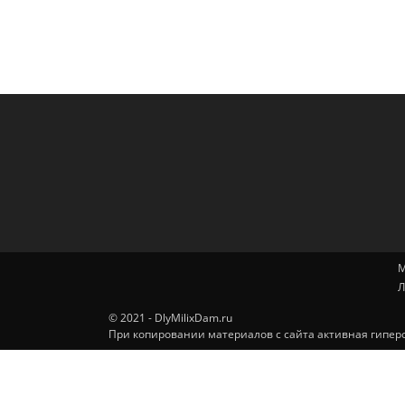
М
Л
© 2021 - DlyMilixDam.ru
При копировании материалов с сайта активная гиперс