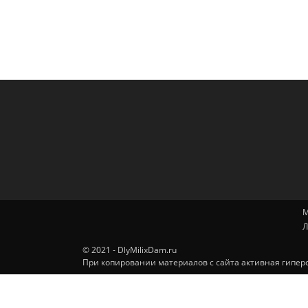
М
Л
© 2021 - DlyMilixDam.ru
При копировании материалов с сайта активная гиперс