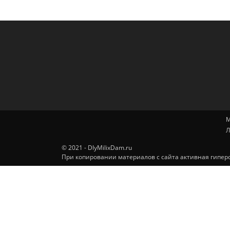
М
Л
© 2021 - DlyMilixDam.ru
При копировании материалов с сайта активная гиперс