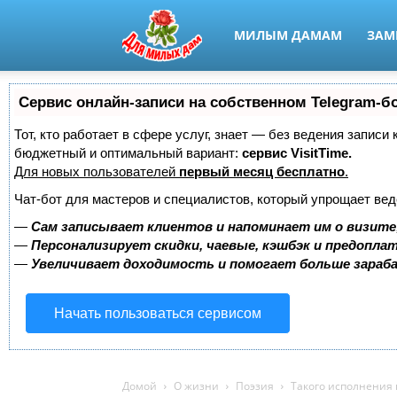
МИЛЫМ ДАМАМ
ЗАМ
Сервис онлайн-записи на собственном Telegram-б
Тот, кто работает в сфере услуг, знает — без ведения записи
бюджетный и оптимальный вариант:
сервис VisitTime.
Для новых пользователей
первый месяц бесплатно
.
Чат-бот для мастеров и специалистов, который упрощает вед
—
Сам записывает клиентов и напоминает им о визите
—
Персонализирует скидки, чаевые, кэшбэк и предопла
—
Увеличивает доходимость и помогает больше зара
Начать пользоваться сервисом
Домой
О жизни
Поэзия
Такого исполнения