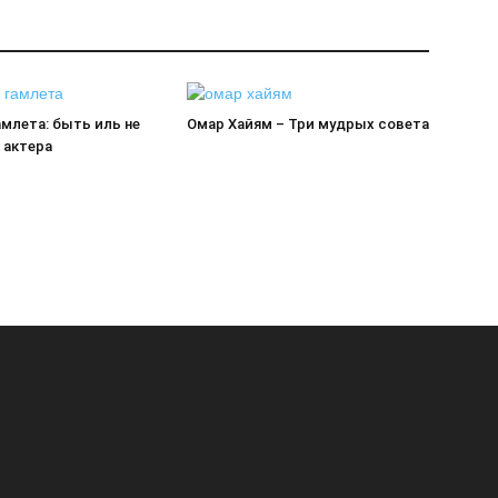
млета: быть иль не
Омар Хайям – Три мудрых совета
 актера