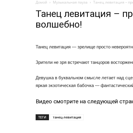
Домой
Музыкальная пауза
Танец левитация – пр
Танец левитация – пр
волшебно!
Танец левитация — зрелище просто невероятн
Зрители не зря встречают танцоров восторж
Девушка в буквальном смысле летает над сцен
яркая экзотическая бабочка — фантастически
Видео смотрите на следующей стра
ТЕГИ
танец-левитация