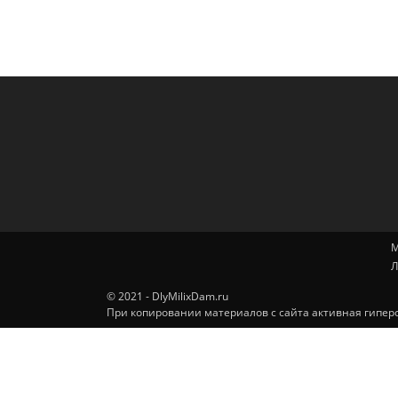
М
Л
© 2021 - DlyMilixDam.ru
При копировании материалов с сайта активная гиперс