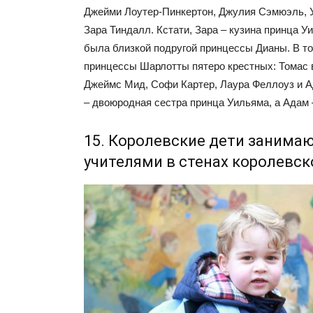
Джейми Лоутер-Пинкертон, Джулия Сэмюэль, 
Зара Тиндалл. Кстати, Зара – кузина принца У
была близкой подругой принцессы Дианы. В т
принцессы Шарлотты пятеро крестных: Томас 
Джеймс Мид, Софи Картер, Лаура Феллоуз и 
– двоюродная сестра принца Уильяма, а Адам 
15. Королевские дети занимаю
учителями в стенах королевск