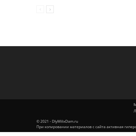
М
Л
© 2021 - DlyMilixDam.ru
При копировании материалов с сайта активная гиперс