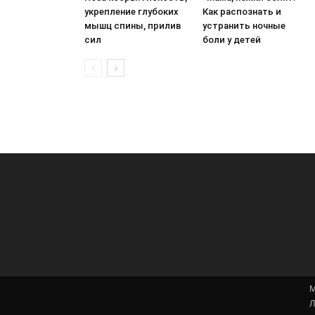
укрепление глубоких
Как распознать и
мышц спины, прилив
устранить ночные
сил
боли у детей
М
Л