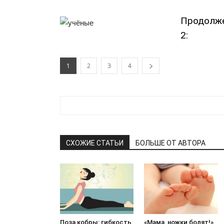
Продолже
2:
1
2
3
4
СХОЖИЕ СТАТЬИ
БОЛЬШЕ ОТ АВТОРА
Поза кобры: гибкость,
«Мама, ножки болят!»