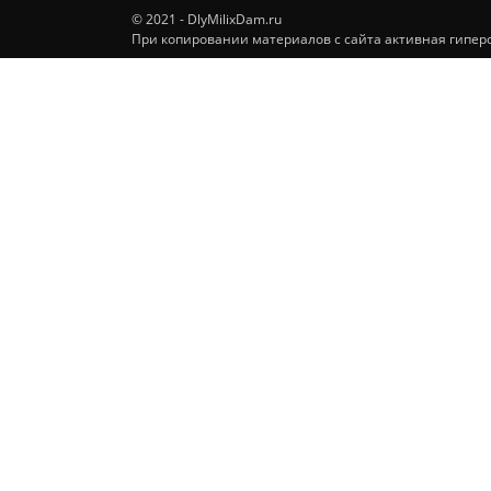
© 2021 - DlyMilixDam.ru
При копировании материалов с сайта активная гиперс