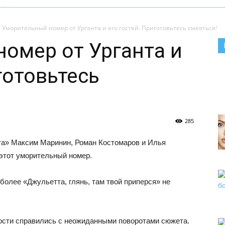
Уморительный номер от Урганта и его гостей. Приготовьтесь смеяться!
омер от Урганта и
готовьтесь
285
та» Максим Маринин, Роман Костомаров и Илья
этот уморительный номер.
м более «Джульетта, глянь, там твой приперся» не
гости справились с неожиданными поворотами сюжета.