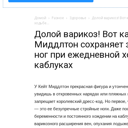
Домой
Разное
Здоровье
Долой варикоз! Вот 
ходьбе...
Долой варикоз! Вот к
Миддлтон сохраняет 
ног при ежедневной х
каблуках
У Кейт Миддлтон прекрасная фигура и утончен
увидишь в откровенных нарядах или пляжных 
запрещает королевский дресс-код. Но первое, 
— это ее безупречные стройные ноги. Даже по
беременности и постоянного хождении на каблу
варикозного расширения вен, опухания лодыж