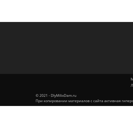
М
Л
© 2021 - DlyMilixDam.ru
При копировании материалов с сайта активная гиперс