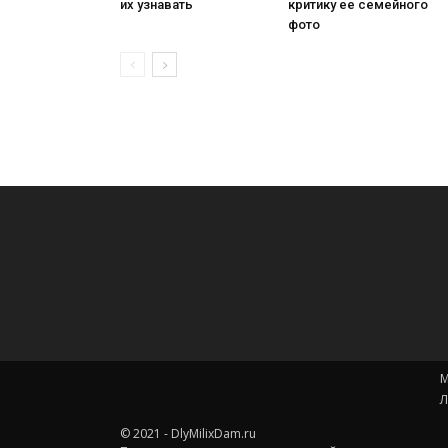
их узнавать
критику ее семейного
фото
М
Л
© 2021 - DlyMilixDam.ru