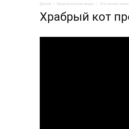
Домой
Замечательное видео
Эти милые живо
Храбрый кот пр