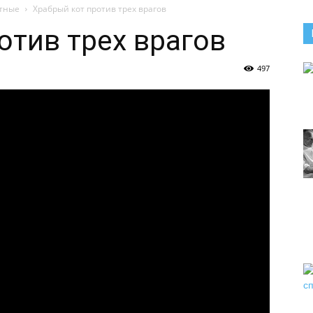
тные
Храбрый кот против трех врагов
отив трех врагов
497