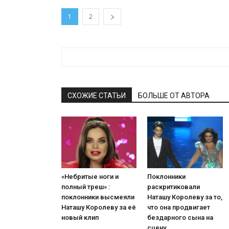
1
2
СХОЖИЕ СТАТЬИ
БОЛЬШЕ ОТ АВТОРА
«Небритые ноги и
Поклонники
полный треш» :
раскритиковали
поклонники высмеяли
Наташу Королеву за то,
Наташу Королеву за её
что она продвигает
новый клип
бездарного сына на
сцену