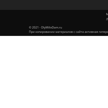
М
Л
© 2021 - DlyMilixDam.ru
При копировании материалов с сайта активная гиперс