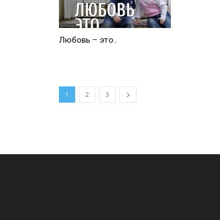
Любовь – это..
1
2
3