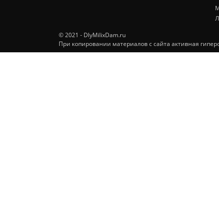
М
Л
© 2021 - DlyMilixDam.ru
При копировании материалов с сайта активная гиперс