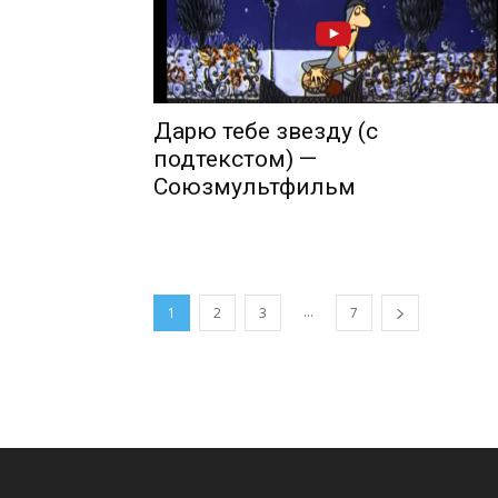
Дарю тебе звезду (с
подтекстом) —
Союзмультфильм
...
1
2
3
7