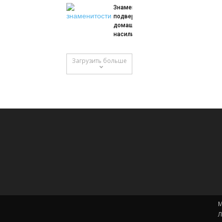
Знаменитости,
подвергшиеся
домашнему
насилию
Загрузить больше
М
Л