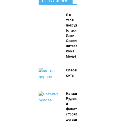
ПОПУЛЯРНОЕ:
Я в
тебя
погружаюсь….
(стихи
Ильи
Славицкого
читает
Инна
Мень)
Спасение
кота
Наталья
Рудова
и …
Фанаты
строят
догадки