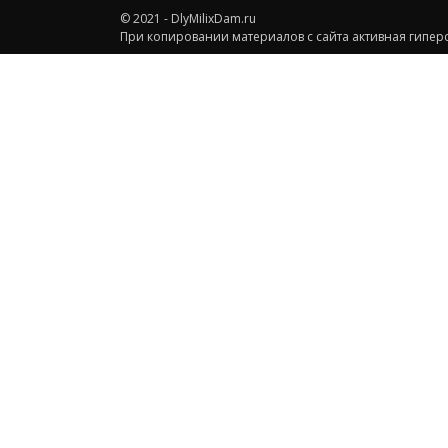
© 2021 - DlyMilixDam.ru
При копировании материалов с сайта активная гиперс