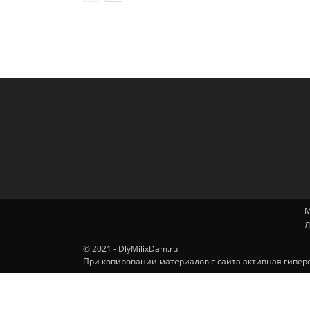
М
Л
© 2021 - DlyMilixDam.ru
При копировании материалов с сайта активная гиперс