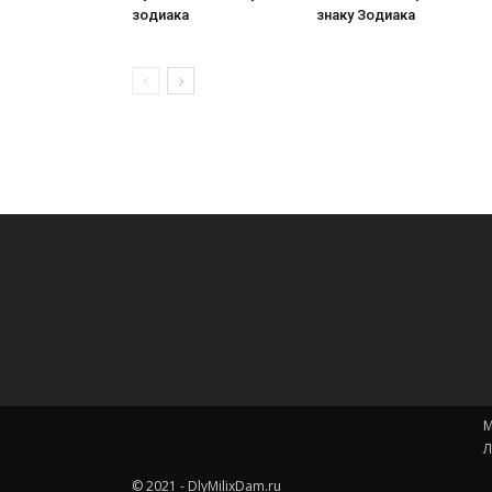
зодиака
знаку Зодиака
М
Л
© 2021 - DlyMilixDam.ru