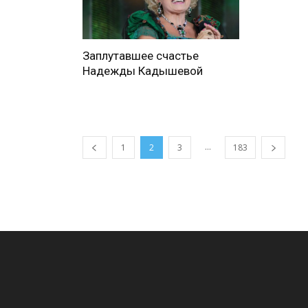
Заплутавшее счастье
Надежды Кадышевой
...
1
2
3
183