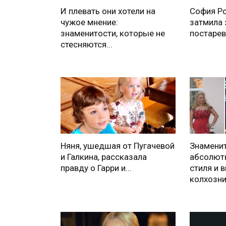
И плевать они хотели на
София Ро
чужое мнение:
затмила 
знаменитости, которые не
постарев
стесняются...
Няня, ушедшая от Пугачевой
Знаменит
и Галкина, рассказала
абсолют
правду о Гарри и...
стиля и 
колхозн