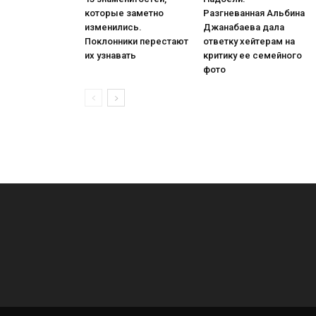
которые заметно
Разгневанная Альбина
изменились.
Джанабаева дала
Поклонники перестают
ответку хейтерам на
их узнавать
критику ее семейного
фото