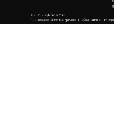
М
Л
© 2021 - DlyMilixDam.ru
При копировании материалов с сайта активная гиперс