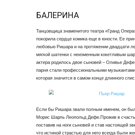
БАЛЕРИНА
Танцовщица знаменитого театра «Гранд Опер
покорила сердце комика еще в юности. Ее при
любовью Ришара и на протяжении двадцати ле
мягкой шатенки с неизменным кокетливым ша
актера родилось двое сыновей – Оливье Дефе
парня стали профессиональными музыкантами
которая значится в самом конце длинного спис
Если бы Ришара звали полным именем, он бы
Морис Шарль Леопольд Дефе.Прожив в счастье
поставив на ноги сыновей и став настоящей зв
что истиной страстью для него всегда были же