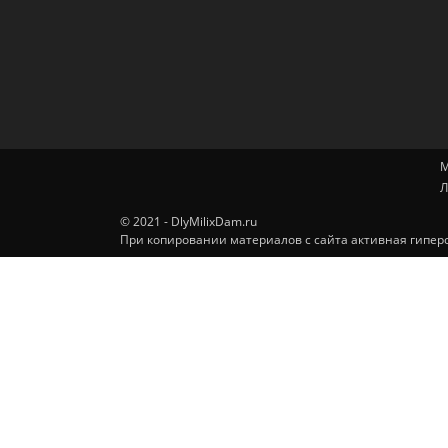
М
Л
© 2021 - DlyMilixDam.ru
При копировании материалов с сайта активная гиперс