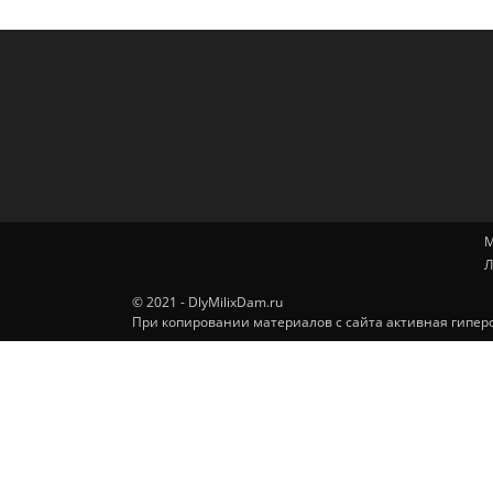
М
Л
© 2021 - DlyMilixDam.ru
При копировании материалов с сайта активная гиперс