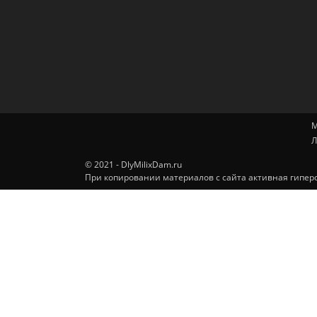
М
Л
© 2021 - DlyMilixDam.ru
При копировании материалов с сайта активная гиперс