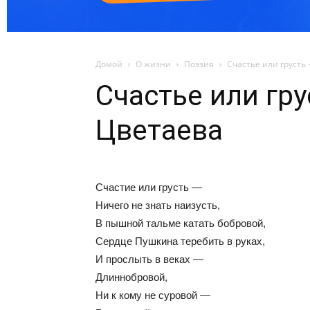
Домой
О жизни
Поэзия
Счастье или грусть
Счастье или гр
Цветаева
Счастие или грусть —
Ничего не знать наизусть,
В пышной тальме катать бобровой,
Сердце Пушкина теребить в руках,
И прослыть в веках —
Длиннобровой,
Ни к кому не суровой —