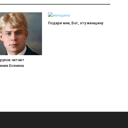
Подари мне, Бог, эту женщину
руков читает
ение Есенина