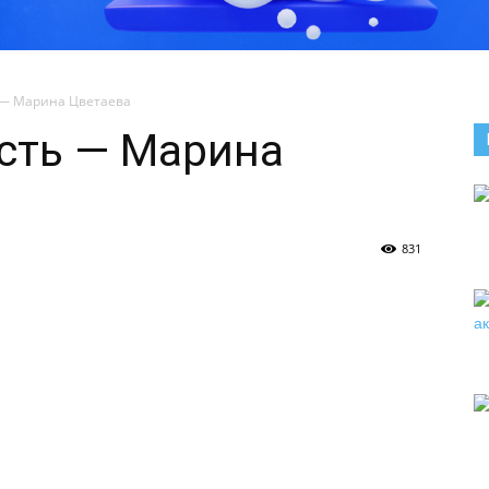
 — Марина Цветаева
усть — Марина
831