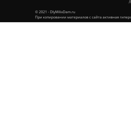
Л
© 2021 - DlyMilixDam.ru
При копировании материалов с сайта активная гиперс