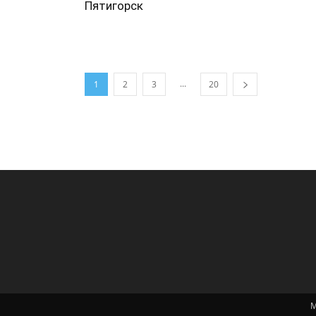
Пятигорск
...
1
2
3
20
М