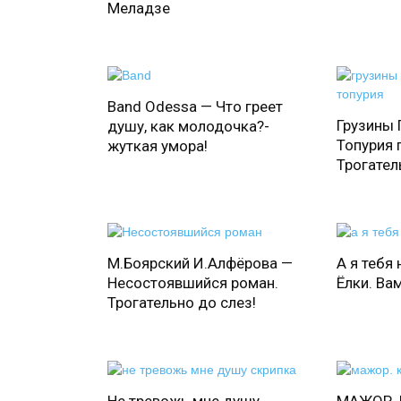
Меладзе
Band Odessa — Что греет
Грузины 
душу, как молодочка?-
Топурия 
жуткая умора!
Трогател
М.Боярский И.Алфёрова —
А я тебя 
Несостоявшийся роман.
Ёлки. Вам
Трогательно до слез!