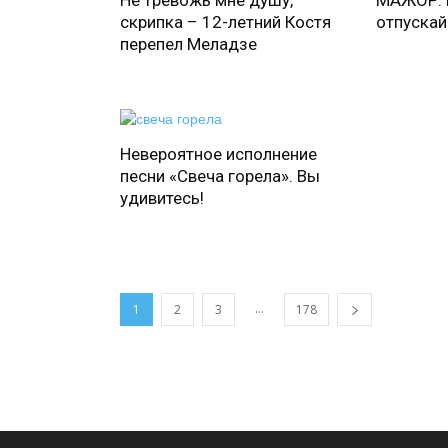
Не тревожь мне душу,
МАЖОР. К
скрипка – 12-летний Костя
отпускай
перепел Меладзе
Невероятное исполнение
песни «Свеча горела». Вы
удивитесь!
...
1
2
3
178