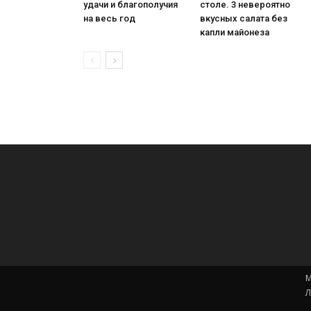
удачи и благополучия
столе. 3 невероятно
на весь год
вкусных салата без
капли майонеза
М
Л