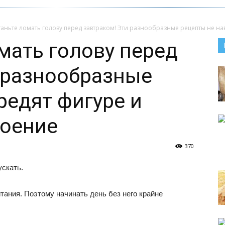
аньте ломать голову перед завтраком! Эти разнообразные рецепты не нав
мать голову перед
 разнообразные
редят фигуре и
роение
370
ускать.
тания. Поэтому начинать день без него крайне