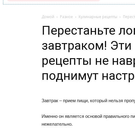
Домой
Разное
Кулинарные рецепты
Перест
Перестаньте ло
завтраком! Эти
рецепты не нав
поднимут наст
Завтрак – прием пищи, который нельзя проп
Именно он является основой правильного пи
нежелательно.