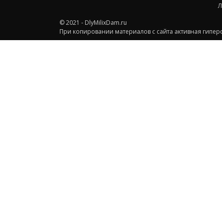
Л
© 2021 - DlyMilixDam.ru
При копировании материалов с сайта активная гиперс