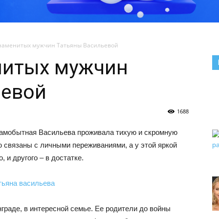
наменитых мужчин Татьяны Васильевой
нитых мужчин
ьевой
1688
самобытная Васильева проживала тихую и скромную
ю связаны с личными переживаниями, а у этой яркой
о, и другого – в достатке.
граде, в интересной семье. Ее родители до войны