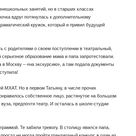
внешкольных занятий, но в старших классах
очка вдруг потянулась к дополнительному
драматический кружок, который и привил будущей
ь с родителями о своем поступлении в театральный,
я серьезное образование мама и папа запротестовали.
а в Москву – «на экскурсию», а там подала документы
ступила!
МХАТ. Но в первом Татьяну, в числе прочих
 понравилось собственное лицо, растянутое на большом
 вуза, предпочтя театр. И осталась в школе-студии
раммой. Те забили тревогу. В столицу явился папа,
 просто не могла пройти грандиозный конкурс в один из