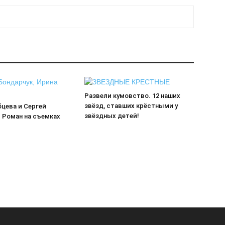
Развели кумовство. 12 наших
звёзд, ставших крёстными у
цева и Сергей
звёздных детей!
 Роман на съемках