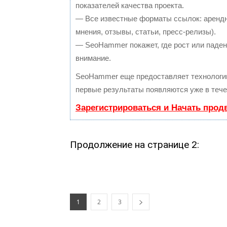
показателей качества проекта.
— Все известные форматы ссылок: арендн
мнения, отзывы, статьи, пресс-релизы).
— SeoHammer покажет, где рост или падени
внимание.
SeoHammer еще предоставляет технолог
первые результаты появляются уже в тече
Зарегистрироваться и Начать прод
Продолжение на странице 2:
1
2
3