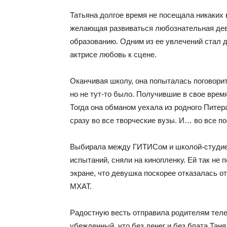
Татьяна долгое время не посещала никаких 
желающая развиваться любознательная дев
образованию. Одним из ее увлечений стал 
актрисе любовь к сцене.
Оканчивая школу, она попыталась поговорит
но не тут-то было. Получившие в свое врем
Тогда она обманом уехала из родного Питер
сразу во все творческие вузы. И… во все по
Выбирала между ГИТИСом и школой-студией 
испытаний, сняли на кинопленку. Ей так не
экране, что девушка поскорее отказалась от
МХАТ.
Радостную весть отправила родителям телег
убежденный, что без денег и без блата Таня