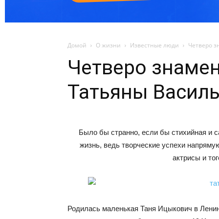
Домой
О жизни
Известные люди
Четверо з
Четверо знаме
Татьяны Васил
Было бы странно, если бы стихийная и 
жизнь, ведь творческие успехи напряму
актрисы и тог
Родилась маленькая Таня Ицыкович в Ленин