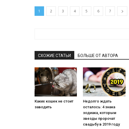
1
2
3
4
5
6
7
СХОЖИЕ СТАТЬИ
БОЛЬШЕ ОТ АВТОРА
Каких кошек не стоит
Недолго ждать
заводить
осталось: 4 знака
зодиака, которым
звезды пророчат
свадьбу в 2019 году